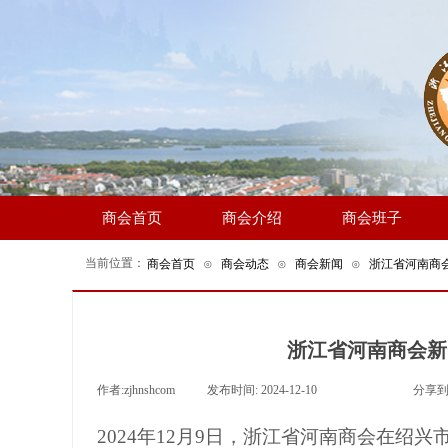
商会首页
商会介绍
商会班子
当前位置：
商会首页
⊙
商会动态
⊙
商会新闻
⊙
浙江省河南商
浙江省河南商会新
作者:
zjhnshcom
|
发布时间:
2024-12-10
|
|
|
分享到
2024年12
月
9日，
浙江省河南商会在
绍兴