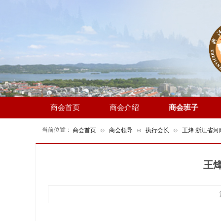
商会首页
商会介绍
商会班子
当前位置：
商会首页
⊙
商会领导
⊙
执行会长
⊙
王烽 浙江省河
王烽